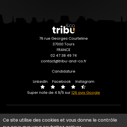
76 rue Georges Courteline
37000 Tours
FRANCE
02 47 38 49 74
contact@tribu-and-co.fr
Candidature
LinkedIn
Facebook
Instagram
Super note de 4.9/5 sur
126 avis Google
Politique d'accessibilité
Ce site utilise des cookies et vous donne le contrôle
Plan du site