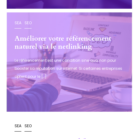
SEA
SEO
Améliorer votre référencement
naturel via le netlinking
Le référencement est une condition sine qua non pour
booster sa réputation sur internet. Si certaines entreprises
optent pour le […]
SEA
SEO