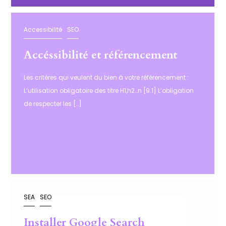
Accessibilité
SEO
Accéssibilité et référencement
Les critères qui veulent du bien à votre référencement :
L’utilisation obligatoire des titre H1,h2…n [9.1] L’obligation
de respecter les […]
SEA
SEO
Installer Google Search