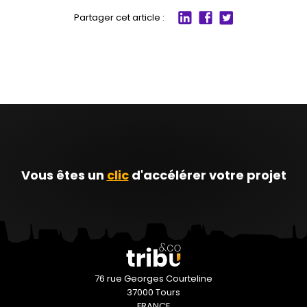
Partager cet article :
Partager
Partager
Partager
sur
sur
sur
LinkedIn
Facebook
twitter
Vous êtes un
clic
d'accélérer votre projet
76 rue Georges Courteline
37000 Tours
FRANCE