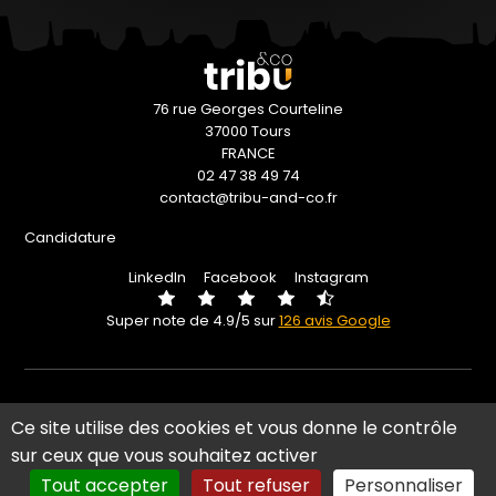
76 rue Georges Courteline
37000 Tours
FRANCE
02 47 38 49 74
contact@tribu-and-co.fr
Candidature
LinkedIn
Facebook
Instagram
Super note de 4.9/5 sur
126 avis Google
Politique d'accessibilité
Ce site utilise des cookies et vous donne le contrôle
Plan du site
sur ceux que vous souhaitez activer
Mentions légales
Tout accepter
Tout refuser
Personnaliser