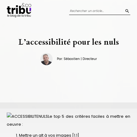
Panneau de gestion des cookies
REC
L’accessibilité pour les nuls
Par: Sébastien | Directeur
Le top 5 des critères faciles à mettre en
oeuvre :
Mettre un alt à vos images [1.1]